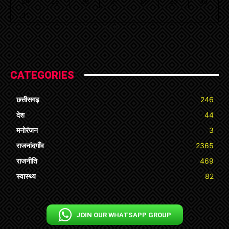
24
25
26
27
28
29
30
31
« Jul
CATEGORIES
छत्तीसगढ़
246
देश
44
मनोरंजन
3
राजनांदगाँव
2365
राजनीति
469
स्वास्थ्य
82
JOIN OUR WHATSAPP GROUP