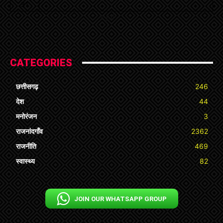
31
« Jul
CATEGORIES
छत्तीसगढ़
246
देश
44
मनोरंजन
3
राजनांदगाँव
2362
राजनीति
469
स्वास्थ्य
82
JOIN OUR WHATSAPP GROUP