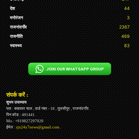
देश
44
मनोरंजन
3
राजनांदगाँव
2367
राजनीति
469
स्वास्थ्य
83
JOIN OUR WHATSAPP GROUP
संपर्क करें :
शुभम उपाध्याय
पता : बख्तावर चाल , वार्ड नंबर - 18 , तुलसीपुर , राजनांदगाँव .
पिन कोड : 491441 .
Mo.: +919827297020
ईमेल :
rjn24x7news@gmail.com
.