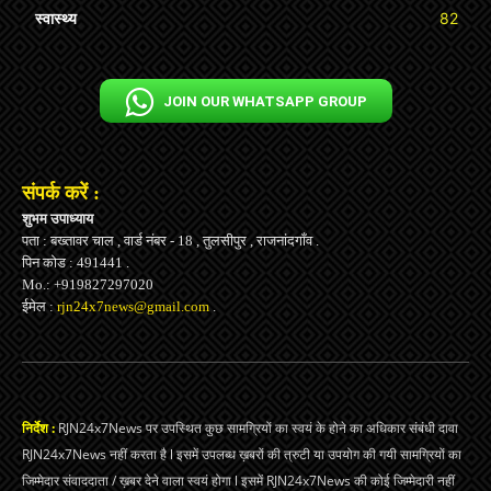
स्वास्थ्य
82
JOIN OUR WHATSAPP GROUP
संपर्क करें :
शुभम उपाध्याय
पता : बख्तावर चाल , वार्ड नंबर - 18 , तुलसीपुर , राजनांदगाँव .
पिन कोड : 491441 .
Mo.: +919827297020
ईमेल :
rjn24x7news@gmail.com
.
निर्देश :
RJN24x7News पर उपस्थित कुछ सामग्रियों का स्वयं के होने का अधिकार संबंधी दावा
RJN24x7News नहीं करता है l इसमें उपलब्ध ख़बरों की त्रुटी या उपयोग की गयी सामग्रियों का
जिम्मेदार संवाददाता / ख़बर देने वाला स्वयं होगा l इसमें RJN24x7News की कोई जिम्मेदारी नहीं