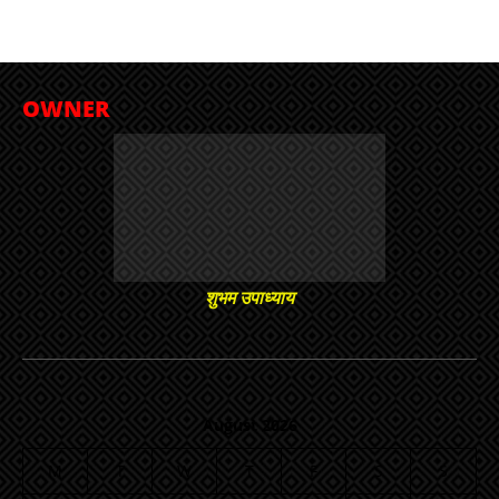
OWNER
शुभम उपाध्याय
August 2026
M
T
W
T
F
S
S