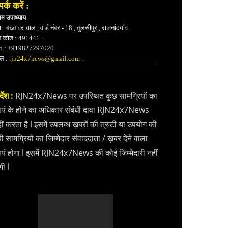
पर्क करें :
भम उपाध्याय
 : बख्तावर चाल , वार्ड नंबर - 18 , तुलसीपुर , राजनांदगाँव .
न कोड : 491441 .
.: +919827297020
ेल :
rjn24x7news@gmail.com
.
्देश :
RJN24x7News पर उपस्थित कुछ सामग्रियों का
वयं के होने का अधिकार संबंधी दावा RJN24x7News
ीं करता है l इसमें उपलब्ध ख़बरों की त्रुटी या उपयोग की
ी सामग्रियों का जिम्मेदार संवाददाता / ख़बर देने वाला
वयं होगा l इसमें RJN24x7News की कोई जिम्मेदारी नहीं
गी l