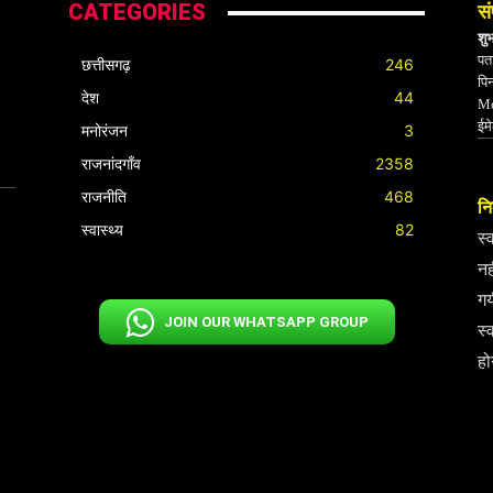
CATEGORIES
सं
शु
पता
छत्तीसगढ़
246
पि
देश
44
Mo
ईम
मनोरंजन
3
राजनांदगाँव
2358
राजनीति
468
निर
स्वास्थ्य
82
स्
नह
गय
JOIN OUR WHATSAPP GROUP
स्
हो