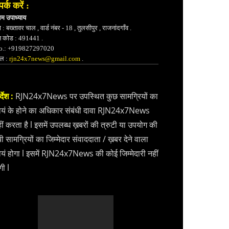
पर्क करें :
भम उपाध्याय
 : बख्तावर चाल , वार्ड नंबर - 18 , तुलसीपुर , राजनांदगाँव .
न कोड : 491441 .
.: +919827297020
ेल :
rjn24x7news@gmail.com
.
्देश :
RJN24x7News पर उपस्थित कुछ सामग्रियों का
वयं के होने का अधिकार संबंधी दावा RJN24x7News
ीं करता है l इसमें उपलब्ध ख़बरों की त्रुटी या उपयोग की
ी सामग्रियों का जिम्मेदार संवाददाता / ख़बर देने वाला
वयं होगा l इसमें RJN24x7News की कोई जिम्मेदारी नहीं
गी l