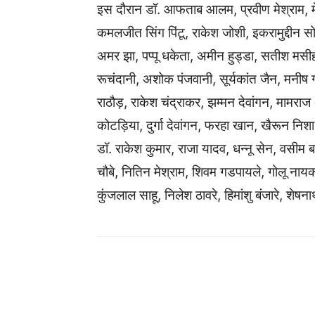
इस दौरान डॉ. आफताब आलम, प्रवीण मेश्राम, मे
कमलजीत सिंग पिंटू, राकेश जोशी, इकरामुद्दीन सोल
अमर झा, पप्पू धकेता, अमीन हुड्डा, सतीश मसी
रूचंदानी, अशोक पंजवानी, सूर्यकांत जैन, मनीष ग
राठौड़, राकेश चंद्राकर, झम्मन देवांगन, मामरा
कोटड़िया, दुर्गा देवांगन, फरहा खान, खैरून निश
डॉ. राकेश कुमार, राजा यादव, धन्नू सेन, वसीम ब
चौबे, नितिन मेश्राम, शिवम गडपायले, गोलू नायक, 
कुंजलाल साहू, निलेश ठावरे, हिमांशु बंजारे, शेषन
WhatsApp
Facebook