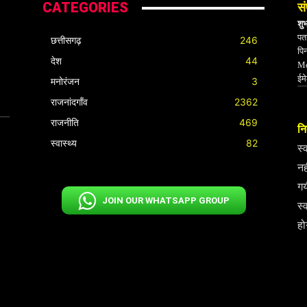
CATEGORIES
सं
शु
पता
छत्तीसगढ़
246
पि
देश
44
Mo
ईम
मनोरंजन
3
राजनांदगाँव
2362
राजनीति
469
निर
स्वास्थ्य
82
स्
नह
गय
JOIN OUR WHATSAPP GROUP
स्
हो