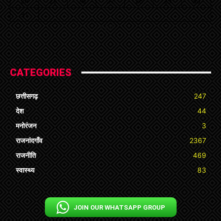
24
25
26
27
28
29
30
31
« Jul
CATEGORIES
छत्तीसगढ़
247
देश
44
मनोरंजन
3
राजनांदगाँव
2367
राजनीति
469
स्वास्थ्य
83
JOIN OUR WHATSAPP GROUP