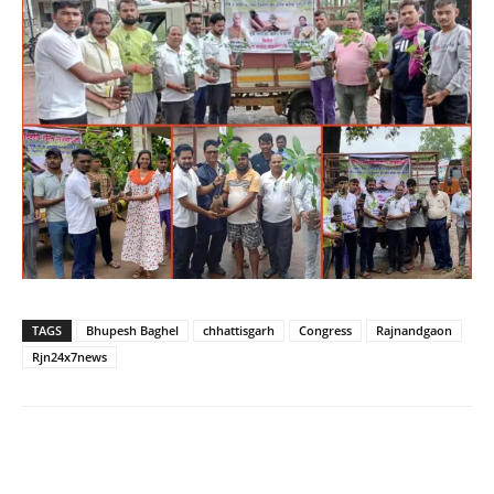
TAGS
Bhupesh Baghel
chhattisgarh
Congress
Rajnandgaon
Rjn24x7news
WhatsApp
Facebook
Twitter