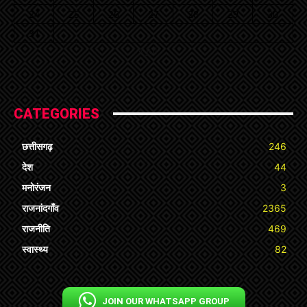
24
25
26
27
28
29
30
31
« Jul
CATEGORIES
छत्तीसगढ़
246
देश
44
मनोरंजन
3
राजनांदगाँव
2365
राजनीति
469
स्वास्थ्य
82
JOIN OUR WHATSAPP GROUP