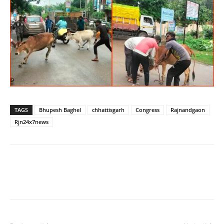
TAGS
Bhupesh Baghel
chhattisgarh
Congress
Rajnandgaon
Rjn24x7news
WhatsApp
Facebook
Twitter