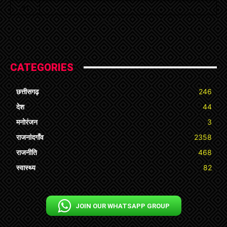
31
« Jul
CATEGORIES
छत्तीसगढ़
246
देश
44
मनोरंजन
3
राजनांदगाँव
2358
राजनीति
468
स्वास्थ्य
82
JOIN OUR WHATSAPP GROUP