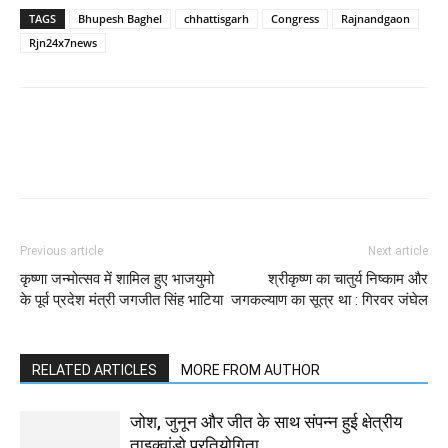
TAGS
Bhupesh Baghel
chhattisgarh
Congress
Rajnandgaon
Rjn24x7news
WhatsApp
Facebook
Twitter
Previous article
Next article
कृष्णा जन्मोत्सव में शामिल हुए भाजयुमो
श्रीकृष्ण का चातुर्य निष्काम और
के पूर्व प्रदेश मंत्री जगजीत सिंह भाटिया
जगकल्याण का सूत्र था : गिरवर जंघेल
RELATED ARTICLES
MORE FROM AUTHOR
जोश, जुनून और जीत के साथ संपन्न हुई क्षेत्रीय
ताइक्वांडो प्रतियोगिता