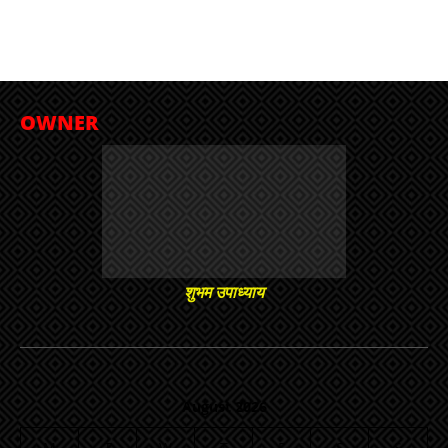
OWNER
शुभम उपाध्याय
August 2026
M
T
W
T
F
S
S