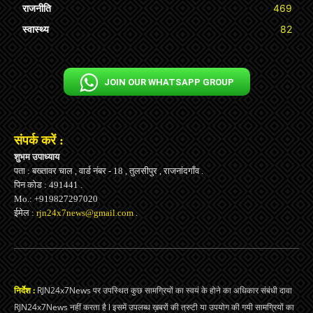
राजनीति
469
स्वास्थ्य
82
JOIN OUR WHATSAPP GROUP
संपर्क करें :
शुभम उपाध्याय
पता : बख्तावर चाल , वार्ड नंबर - 18 , तुलसीपुर , राजनांदगाँव .
पिन कोड : 491441 .
Mo.: +919827297020
ईमेल :
rjn24x7news@gmail.com
.
निर्देश :
RJN24x7News पर उपस्थित कुछ सामग्रियों का स्वयं के होने का अधिकार संबंधी दावा
RJN24x7News नहीं करता है l इसमें उपलब्ध ख़बरों की त्रुटी या उपयोग की गयी सामग्रियों का