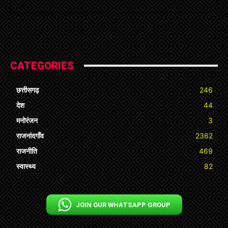
31
« Jul
CATEGORIES
छत्तीसगढ़
246
देश
44
मनोरंजन
3
राजनांदगाँव
2362
राजनीति
469
स्वास्थ्य
82
JOIN OUR WHATSAPP GROUP