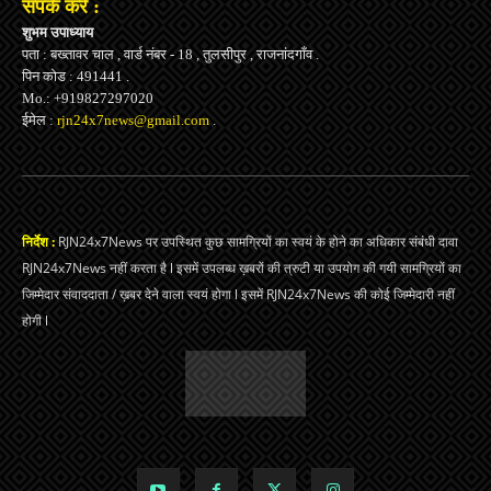
संपर्क करें :
शुभम उपाध्याय
पता : बख्तावर चाल , वार्ड नंबर - 18 , तुलसीपुर , राजनांदगाँव .
पिन कोड : 491441 .
Mo.: +919827297020
ईमेल :
rjn24x7news@gmail.com
.
निर्देश :
RJN24x7News पर उपस्थित कुछ सामग्रियों का स्वयं के होने का अधिकार संबंधी दावा
RJN24x7News नहीं करता है l इसमें उपलब्ध ख़बरों की त्रुटी या उपयोग की गयी सामग्रियों का
जिम्मेदार संवाददाता / ख़बर देने वाला स्वयं होगा l इसमें RJN24x7News की कोई जिम्मेदारी नहीं
होगी l