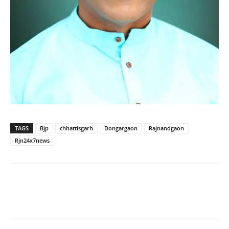
TAGS
Bjp
chhattisgarh
Dongargaon
Rajnandgaon
Rjn24x7news
WhatsApp
Facebook
Twitter