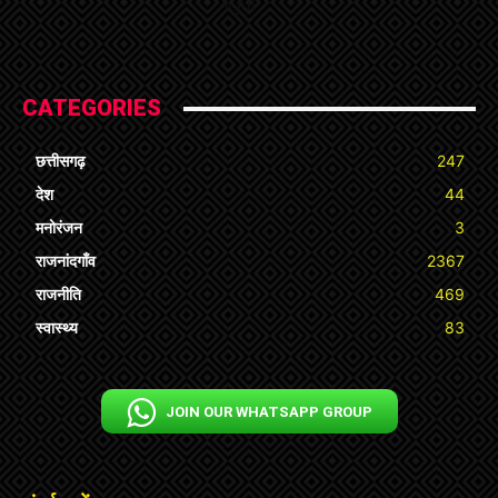
« Jul
CATEGORIES
छत्तीसगढ़
247
देश
44
मनोरंजन
3
राजनांदगाँव
2367
राजनीति
469
स्वास्थ्य
83
JOIN OUR WHATSAPP GROUP