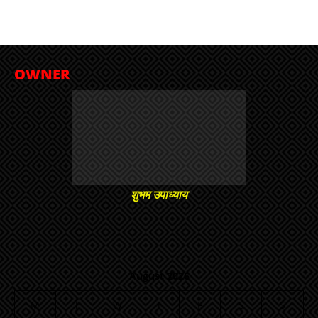
OWNER
शुभम उपाध्याय
August 2026
M
T
W
T
F
S
S