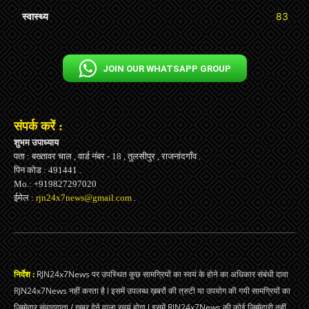
स्वास्थ्य
83
JOIN OUR WHATSAPP GROUP
संपर्क करें :
शुभम उपाध्याय
पता : बख्तावर चाल , वार्ड नंबर - 18 , तुलसीपुर , राजनांदगाँव .
पिन कोड : 491441 .
Mo.: +919827297020
ईमेल :
rjn24x7news@gmail.com
.
निर्देश :
RJN24x7News पर उपस्थित कुछ सामग्रियों का स्वयं के होने का अधिकार संबंधी दावा
RJN24x7News नहीं करता है l इसमें उपलब्ध ख़बरों की त्रुटी या उपयोग की गयी सामग्रियों का
जिम्मेदार संवाददाता / ख़बर देने वाला स्वयं होगा l इसमें RJN24x7News की कोई जिम्मेदारी नहीं