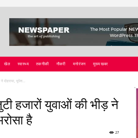
खेल
स्वास्थ्य
तकनीकी
नौकरी
मनोरंजन
मुख्य खबर
ने दोहराया, भूपेश...
जुटी हजारों युवाओं की भीड़ ने
भरोसा है
27