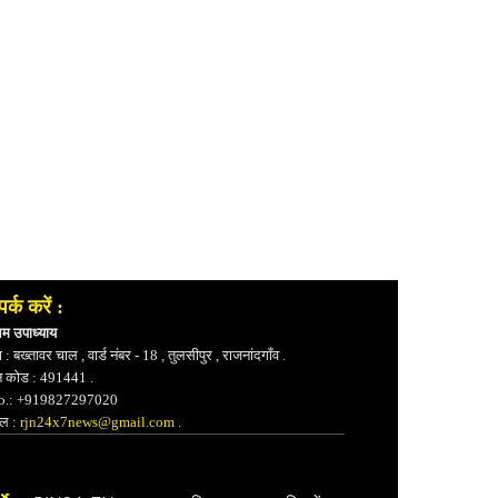
पर्क करें :
भम उपाध्याय
 : बख्तावर चाल , वार्ड नंबर - 18 , तुलसीपुर , राजनांदगाँव .
न कोड : 491441 .
.: +919827297020
ेल :
rjn24x7news@gmail.com
.