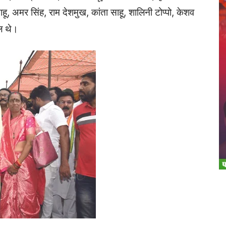
साहू, अमर सिंह, राम देशमुख, कांता साहू, शालिनी टोप्पो, केशव
िल थे।