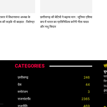
कार में विधानसभा अध्यक्ष के
छत्तीसगढ़ की बेटियों ने बढ़ाया मान : जूनियर एशिया
लय की सड़कें भी बदहाल : जितेन्द्र
कप में भारत का प्रतिनिधित्व करेंगी गीता यादव
और मधु सिदार
CATEGORIES
सं
शु
पता
छत्तीसगढ़
246
पि
देश
44
Mo
ईम
मनोरंजन
3
राजनांदगाँव
2365
राजनीति
469