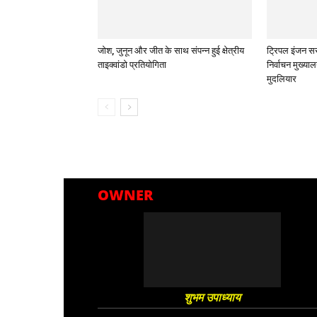
जोश, जुनून और जीत के साथ संपन्न हुई क्षेत्रीय
ट्रिपल इंजन सर
ताइक्वांडो प्रतियोगिता
निर्वाचन मुख्या
मुदलियार
OWNER
शुभम उपाध्याय