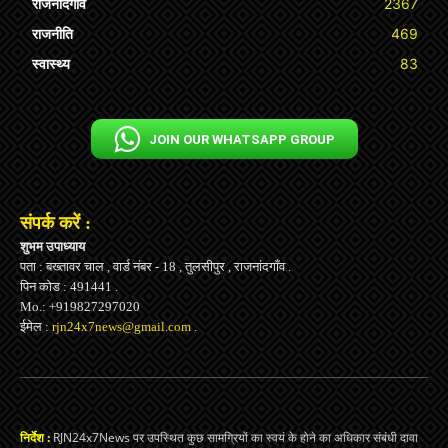
राजनांदगाँव
2367
राजनीति
469
स्वास्थ्य
83
JOIN OUR WHATSAPP GROUP
संपर्क करें :
शुभम उपाध्याय
पता : बख्तावर चाल , वार्ड नंबर - 18 , तुलसीपुर , राजनांदगाँव .
पिन कोड : 491441 .
Mo.: +919827297020
ईमेल :
rjn24x7news@gmail.com
.
निर्देश :
RJN24x7News पर उपस्थित कुछ सामग्रियों का स्वयं के होने का अधिकार संबंधी दावा