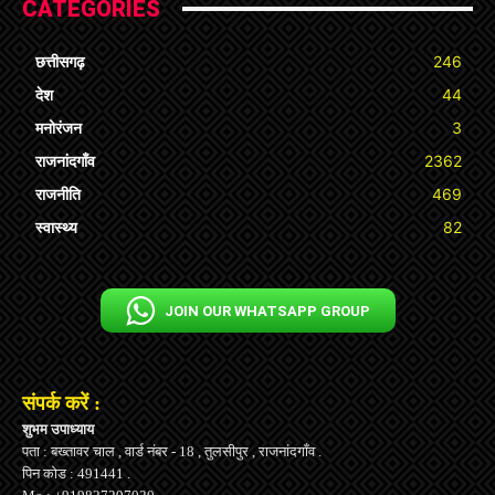
CATEGORIES
छत्तीसगढ़
246
देश
44
मनोरंजन
3
राजनांदगाँव
2362
राजनीति
469
स्वास्थ्य
82
JOIN OUR WHATSAPP GROUP
संपर्क करें :
शुभम उपाध्याय
पता : बख्तावर चाल , वार्ड नंबर - 18 , तुलसीपुर , राजनांदगाँव .
पिन कोड : 491441 .