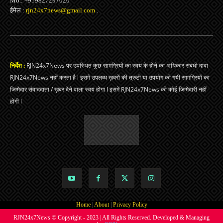
Mo.: +919827297020
ईमेल :
rjn24x7news@gmail.com
.
निर्देश :
RJN24x7News पर उपस्थित कुछ सामग्रियों का स्वयं के होने का अधिकार संबंधी दावा
RJN24x7News नहीं करता है l इसमें उपलब्ध ख़बरों की त्रुटी या उपयोग की गयी सामग्रियों का
जिम्मेदार संवाददाता / ख़बर देने वाला स्वयं होगा l इसमें RJN24x7News की कोई जिम्मेदारी नहीं
होगी l
Home
|
About
|
Privacy Policy
RJN24x7News © Copyright - 2023 | All Rights Reserved. Developed & Managing