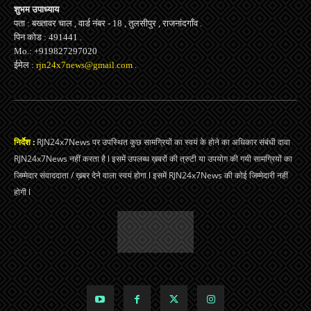
शुभम उपाध्याय
पता : बख्तावर चाल , वार्ड नंबर - 18 , तुलसीपुर , राजनांदगाँव .
पिन कोड : 491441 .
Mo.: +919827297020
ईमेल :
rjn24x7news@gmail.com
.
निर्देश :
RJN24x7News पर उपस्थित कुछ सामग्रियों का स्वयं के होने का अधिकार संबंधी दावा
RJN24x7News नहीं करता है l इसमें उपलब्ध ख़बरों की त्रुटी या उपयोग की गयी सामग्रियों का
जिम्मेदार संवाददाता / ख़बर देने वाला स्वयं होगा l इसमें RJN24x7News की कोई जिम्मेदारी नहीं
होगी l