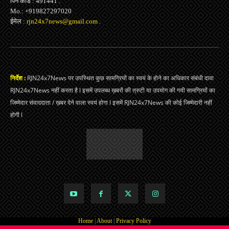
पिन कोड : 491441 .
Mo.: +919827297020
ईमेल :
rjn24x7news@gmail.com
.
निर्देश :
RJN24x7News पर उपस्थित कुछ सामग्रियों का स्वयं के होने का अधिकार संबंधी दावा
RJN24x7News नहीं करता है l इसमें उपलब्ध ख़बरों की त्रुटी या उपयोग की गयी सामग्रियों का
जिम्मेदार संवाददाता / ख़बर देने वाला स्वयं होगा l इसमें RJN24x7News की कोई जिम्मेदारी नहीं
होगी l
Home
|
About
|
Privacy Policy