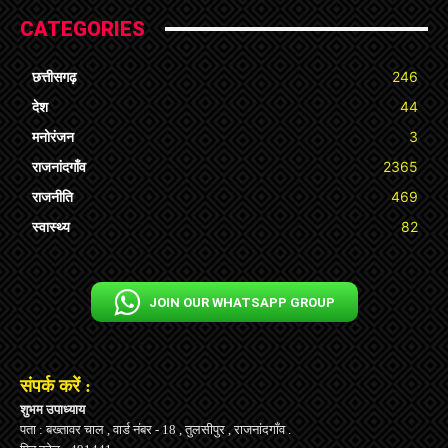
CATEGORIES
छत्तीसगढ़
246
देश
44
मनोरंजन
3
राजनांदगाँव
2365
राजनीति
469
स्वास्थ्य
82
JOIN OUR WHATSAPP GROUP
संपर्क करें :
शुभम उपाध्याय
पता : बख्तावर चाल , वार्ड नंबर - 18 , तुलसीपुर , राजनांदगाँव .