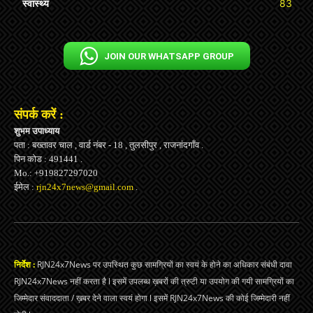
स्वास्थ्य
83
JOIN OUR WHATSAPP GROUP
संपर्क करें :
शुभम उपाध्याय
पता : बख्तावर चाल , वार्ड नंबर - 18 , तुलसीपुर , राजनांदगाँव .
पिन कोड : 491441 .
Mo.: +919827297020
ईमेल :
rjn24x7news@gmail.com
.
निर्देश :
RJN24x7News पर उपस्थित कुछ सामग्रियों का स्वयं के होने का अधिकार संबंधी दावा
RJN24x7News नहीं करता है l इसमें उपलब्ध ख़बरों की त्रुटी या उपयोग की गयी सामग्रियों का
जिम्मेदार संवाददाता / ख़बर देने वाला स्वयं होगा l इसमें RJN24x7News की कोई जिम्मेदारी नहीं