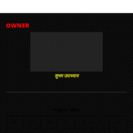
OWNER
शुभम उपाध्याय
August 2026
M
T
W
T
F
S
S
1
2