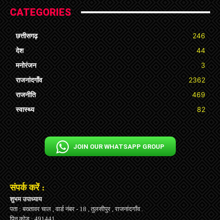
CATEGORIES
छत्तीसगढ़
246
देश
44
मनोरंजन
3
राजनांदगाँव
2362
राजनीति
469
स्वास्थ्य
82
JOIN OUR WHATSAPP GROUP
संपर्क करें :
शुभम उपाध्याय
पता : बख्तावर चाल , वार्ड नंबर - 18 , तुलसीपुर , राजनांदगाँव .
पिन कोड : 491441 .