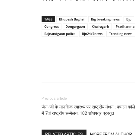
TAGS
Bhupesh Baghel
Big breaking news
Bjp
Congress
Dongargaon
Khairagarh
Pradhanmant
Rajnandgaon police
Rjn24x7news
Trending news
WhatsApp
Facebook
Previous article
जेन-जी के मानसिक स्वास्थ्य पर राष्ट्रीय मंथन : कमला कॉल
में 7वां राष्ट्रीय सम्मेलन, 102 शोधपत्र प्रस्तुत
RELATED ARTICLES
MORE FROM AUTHOR