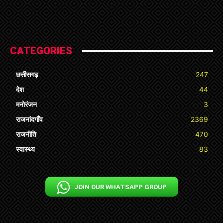
« Jul
CATEGORIES
छत्तीसगढ़
247
देश
44
मनोरंजन
3
राजनांदगाँव
2369
राजनीति
470
स्वास्थ्य
83
JOIN OUR WHATSAPP GROUP