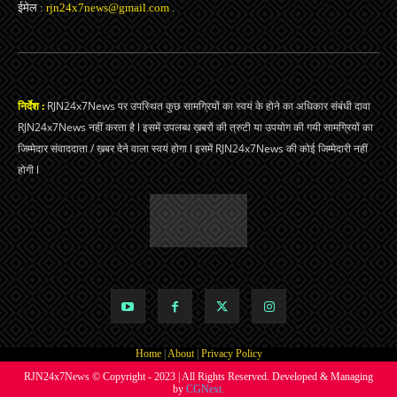
ईमेल :
rjn24x7news@gmail.com
.
निर्देश :
RJN24x7News पर उपस्थित कुछ सामग्रियों का स्वयं के होने का अधिकार संबंधी दावा
RJN24x7News नहीं करता है l इसमें उपलब्ध ख़बरों की त्रुटी या उपयोग की गयी सामग्रियों का
जिम्मेदार संवाददाता / ख़बर देने वाला स्वयं होगा l इसमें RJN24x7News की कोई जिम्मेदारी नहीं
होगी l
Home
|
About
|
Privacy Policy
RJN24x7News © Copyright - 2023 | All Rights Reserved. Developed & Managing
by
CGNext.