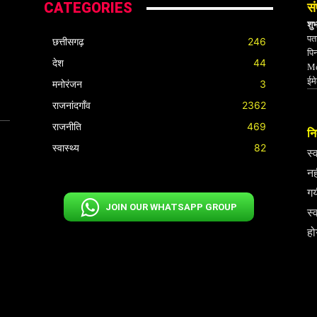
CATEGORIES
सं
शु
पता
छत्तीसगढ़
246
पि
देश
44
Mo
ईम
मनोरंजन
3
राजनांदगाँव
2362
राजनीति
469
निर
स्वास्थ्य
82
स्
नह
गय
JOIN OUR WHATSAPP GROUP
स्
हो