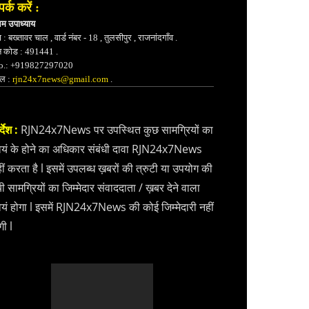
पर्क करें :
भम उपाध्याय
 : बख्तावर चाल , वार्ड नंबर - 18 , तुलसीपुर , राजनांदगाँव .
न कोड : 491441 .
.: +919827297020
ेल :
rjn24x7news@gmail.com
.
्देश :
RJN24x7News पर उपस्थित कुछ सामग्रियों का
वयं के होने का अधिकार संबंधी दावा RJN24x7News
ीं करता है l इसमें उपलब्ध ख़बरों की त्रुटी या उपयोग की
ी सामग्रियों का जिम्मेदार संवाददाता / ख़बर देने वाला
वयं होगा l इसमें RJN24x7News की कोई जिम्मेदारी नहीं
गी l