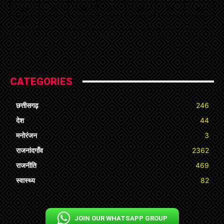
24
25
26
27
28
29
30
31
« Jul
CATEGORIES
छत्तीसगढ़
246
देश
44
मनोरंजन
3
राजनांदगाँव
2362
राजनीति
469
स्वास्थ्य
82
JOIN OUR WHATSAPP GROUP