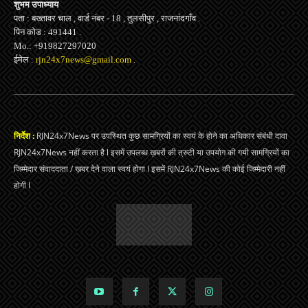
शुभम उपाध्याय
पता : बख्तावर चाल , वार्ड नंबर - 18 , तुलसीपुर , राजनांदगाँव .
पिन कोड : 491441 .
Mo.: +919827297020
ईमेल :
rjn24x7news@gmail.com
.
निर्देश :
RJN24x7News पर उपस्थित कुछ सामग्रियों का स्वयं के होने का अधिकार संबंधी दावा
RJN24x7News नहीं करता है l इसमें उपलब्ध ख़बरों की त्रुटी या उपयोग की गयी सामग्रियों का
जिम्मेदार संवाददाता / ख़बर देने वाला स्वयं होगा l इसमें RJN24x7News की कोई जिम्मेदारी नहीं
होगी l