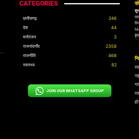
CATEGORIES
सं
शु
पता
छत्तीसगढ़
246
पि
देश
44
Mo
ईम
मनोरंजन
3
राजनांदगाँव
2358
राजनीति
468
निर
स्वास्थ्य
82
स्
नह
गय
JOIN OUR WHATSAPP GROUP
स्
हो