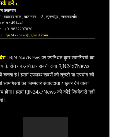
पर्क करें :
भम उपाध्याय
 : बख्तावर चाल , वार्ड नंबर - 18 , तुलसीपुर , राजनांदगाँव .
न कोड : 491441 .
.: +919827297020
ेल :
rjn24x7news@gmail.com
.
्देश :
RJN24x7News पर उपस्थित कुछ सामग्रियों का
वयं के होने का अधिकार संबंधी दावा RJN24x7News
ीं करता है l इसमें उपलब्ध ख़बरों की त्रुटी या उपयोग की
ी सामग्रियों का जिम्मेदार संवाददाता / ख़बर देने वाला
वयं होगा l इसमें RJN24x7News की कोई जिम्मेदारी नहीं
गी l