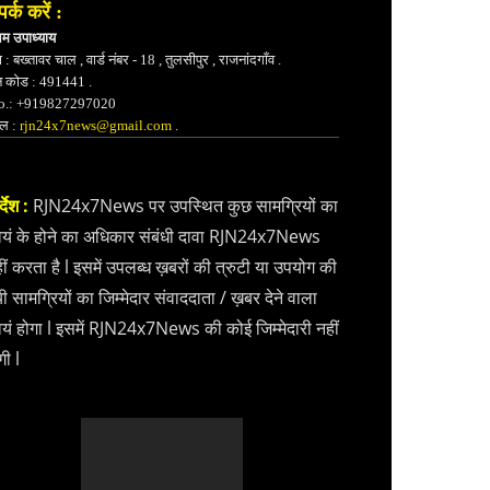
पर्क करें :
भम उपाध्याय
 : बख्तावर चाल , वार्ड नंबर - 18 , तुलसीपुर , राजनांदगाँव .
न कोड : 491441 .
.: +919827297020
ेल :
rjn24x7news@gmail.com
.
्देश :
RJN24x7News पर उपस्थित कुछ सामग्रियों का
वयं के होने का अधिकार संबंधी दावा RJN24x7News
ीं करता है l इसमें उपलब्ध ख़बरों की त्रुटी या उपयोग की
ी सामग्रियों का जिम्मेदार संवाददाता / ख़बर देने वाला
वयं होगा l इसमें RJN24x7News की कोई जिम्मेदारी नहीं
गी l