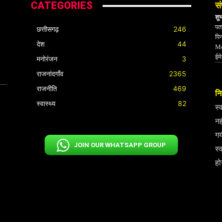
CATEGORIES
सं
शु
पता
छत्तीसगढ़
246
पि
देश
44
Mo
ईम
मनोरंजन
3
राजनांदगाँव
2365
राजनीति
469
निर
स्वास्थ्य
82
स्
नह
गय
JOIN OUR WHATSAPP GROUP
स्
हो