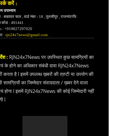
पर्क करें :
भम उपाध्याय
 : बख्तावर चाल , वार्ड नंबर - 18 , तुलसीपुर , राजनांदगाँव .
न कोड : 491441 .
.: +919827297020
ेल :
rjn24x7news@gmail.com
.
्देश :
RJN24x7News पर उपस्थित कुछ सामग्रियों का
वयं के होने का अधिकार संबंधी दावा RJN24x7News
ीं करता है l इसमें उपलब्ध ख़बरों की त्रुटी या उपयोग की
ी सामग्रियों का जिम्मेदार संवाददाता / ख़बर देने वाला
वयं होगा l इसमें RJN24x7News की कोई जिम्मेदारी नहीं
गी l