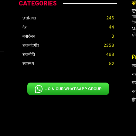
CATEGORIES
सं
शु
पता
छत्तीसगढ़
246
पि
देश
44
Mo
ईम
मनोरंजन
3
राजनांदगाँव
2358
राजनीति
468
निर
स्वास्थ्य
82
स्
नह
गय
JOIN OUR WHATSAPP GROUP
स्
हो