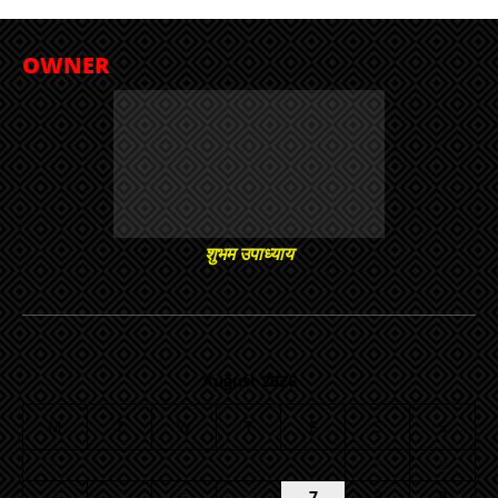
OWNER
शुभम उपाध्याय
August 2026
M
T
W
T
F
S
S
1
2
3
4
5
6
7
8
9