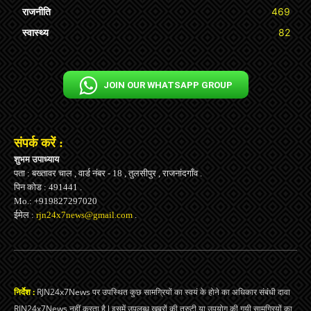
राजनीति
469
स्वास्थ्य
82
JOIN OUR WHATSAPP GROUP
संपर्क करें :
शुभम उपाध्याय
पता : बख्तावर चाल , वार्ड नंबर - 18 , तुलसीपुर , राजनांदगाँव .
पिन कोड : 491441 .
Mo.: +919827297020
ईमेल :
rjn24x7news@gmail.com
.
निर्देश :
RJN24x7News पर उपस्थित कुछ सामग्रियों का स्वयं के होने का अधिकार संबंधी दावा
RJN24x7News नहीं करता है l इसमें उपलब्ध ख़बरों की त्रुटी या उपयोग की गयी सामग्रियों का