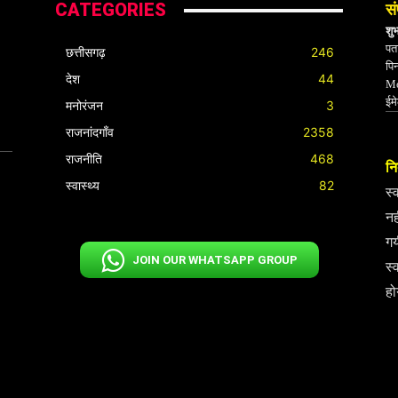
CATEGORIES
सं
शु
पता
छत्तीसगढ़
246
पि
देश
44
Mo
ईम
मनोरंजन
3
राजनांदगाँव
2358
राजनीति
468
निर
स्वास्थ्य
82
स्
नह
गय
JOIN OUR WHATSAPP GROUP
स्
हो