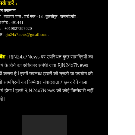
पर्क करें :
भम उपाध्याय
 : बख्तावर चाल , वार्ड नंबर - 18 , तुलसीपुर , राजनांदगाँव .
न कोड : 491441 .
.: +919827297020
ेल :
rjn24x7news@gmail.com
.
्देश :
RJN24x7News पर उपस्थित कुछ सामग्रियों का
वयं के होने का अधिकार संबंधी दावा RJN24x7News
ीं करता है l इसमें उपलब्ध ख़बरों की त्रुटी या उपयोग की
ी सामग्रियों का जिम्मेदार संवाददाता / ख़बर देने वाला
वयं होगा l इसमें RJN24x7News की कोई जिम्मेदारी नहीं
गी l