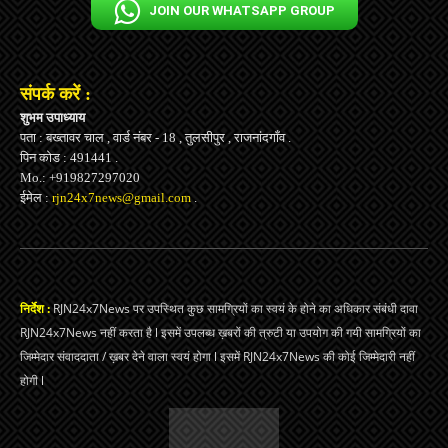
JOIN OUR WHATSAPP GROUP
संपर्क करें :
शुभम उपाध्याय
पता : बख्तावर चाल , वार्ड नंबर - 18 , तुलसीपुर , राजनांदगाँव .
पिन कोड : 491441 .
Mo.: +919827297020
ईमेल :
rjn24x7news@gmail.com
.
निर्देश :
RJN24x7News पर उपस्थित कुछ सामग्रियों का स्वयं के होने का अधिकार संबंधी दावा
RJN24x7News नहीं करता है l इसमें उपलब्ध ख़बरों की त्रुटी या उपयोग की गयी सामग्रियों का
जिम्मेदार संवाददाता / ख़बर देने वाला स्वयं होगा l इसमें RJN24x7News की कोई जिम्मेदारी नहीं
होगी l