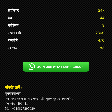
छत्तीसगढ़
247
देश
44
मनोरंजन
3
राजनांदगाँव
2369
राजनीति
470
स्वास्थ्य
83
JOIN OUR WHATSAPP GROUP
संपर्क करें :
शुभम उपाध्याय
पता : बख्तावर चाल , वार्ड नंबर - 18 , तुलसीपुर , राजनांदगाँव .
पिन कोड : 491441 .
Mo.: +919827297020