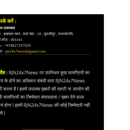
पर्क करें :
भम उपाध्याय
 : बख्तावर चाल , वार्ड नंबर - 18 , तुलसीपुर , राजनांदगाँव .
न कोड : 491441 .
.: +919827297020
ेल :
rjn24x7news@gmail.com
.
्देश :
RJN24x7News पर उपस्थित कुछ सामग्रियों का
वयं के होने का अधिकार संबंधी दावा RJN24x7News
ीं करता है l इसमें उपलब्ध ख़बरों की त्रुटी या उपयोग की
ी सामग्रियों का जिम्मेदार संवाददाता / ख़बर देने वाला
वयं होगा l इसमें RJN24x7News की कोई जिम्मेदारी नहीं
गी l