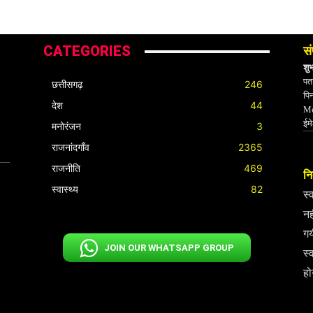
CATEGORIES
सं
शु
पता
छत्तीसगढ़
246
पि
देश
44
Mo
ईम
मनोरंजन
3
राजनांदगाँव
2365
राजनीति
469
निर
स्वास्थ्य
82
स्
नह
गय
JOIN OUR WHATSAPP GROUP
स्
हो