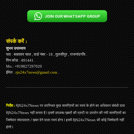
JOIN OUR WHATSAPP GROUP
संपर्क करें :
शुभम उपाध्याय
पता : बख्तावर चाल , वार्ड नंबर - 18 , तुलसीपुर , राजनांदगाँव .
पिन कोड : 491441 .
Mo.: +919827297020
ईमेल :
rjn24x7news@gmail.com
.
निर्देश :
RJN24x7News पर उपस्थित कुछ सामग्रियों का स्वयं के होने का अधिकार संबंधी दावा
RJN24x7News नहीं करता है l इसमें उपलब्ध ख़बरों की त्रुटी या उपयोग की गयी सामग्रियों का
जिम्मेदार संवाददाता / ख़बर देने वाला स्वयं होगा l इसमें RJN24x7News की कोई जिम्मेदारी नहीं
होगी l