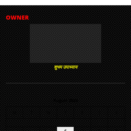
OWNER
शुभम उपाध्याय
August 2026
M
T
W
T
F
S
S
1
2
3
4
5
6
7
8
9