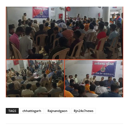
TAGS
chhattisgarh
Rajnandgaon
Rjn24x7news