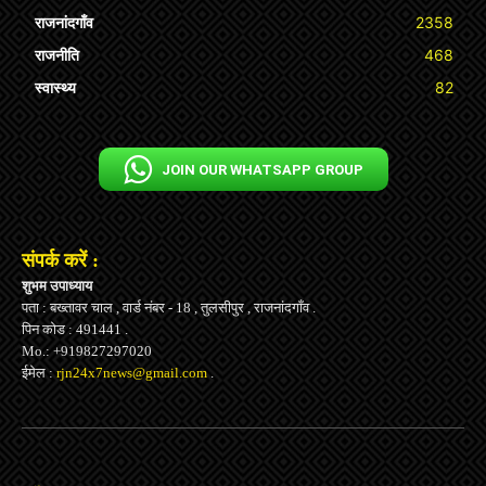
राजनांदगाँव
2358
राजनीति
468
स्वास्थ्य
82
JOIN OUR WHATSAPP GROUP
संपर्क करें :
शुभम उपाध्याय
पता : बख्तावर चाल , वार्ड नंबर - 18 , तुलसीपुर , राजनांदगाँव .
पिन कोड : 491441 .
Mo.: +919827297020
ईमेल :
rjn24x7news@gmail.com
.