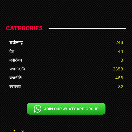
« Jul
CATEGORIES
छत्तीसगढ़
246
देश
44
मनोरंजन
3
राजनांदगाँव
2358
राजनीति
468
स्वास्थ्य
82
JOIN OUR WHATSAPP GROUP