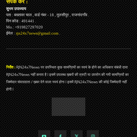
संपर्क करें :
शुभम उपाध्याय
पता : बख्तावर चाल , वार्ड नंबर - 18 , तुलसीपुर , राजनांदगाँव .
पिन कोड : 491441 .
Mo.: +919827297020
ईमेल :
rjn24x7news@gmail.com
.
निर्देश :
RJN24x7News पर उपस्थित कुछ सामग्रियों का स्वयं के होने का अधिकार संबंधी दावा
RJN24x7News नहीं करता है l इसमें उपलब्ध ख़बरों की त्रुटी या उपयोग की गयी सामग्रियों का
जिम्मेदार संवाददाता / ख़बर देने वाला स्वयं होगा l इसमें RJN24x7News की कोई जिम्मेदारी नहीं
होगी l