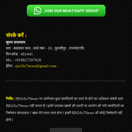
JOIN OUR WHATSAPP GROUP
संपर्क करें :
शुभम उपाध्याय
पता : बख्तावर चाल , वार्ड नंबर - 18 , तुलसीपुर , राजनांदगाँव .
पिन कोड : 491441 .
Mo.: +919827297020
ईमेल :
rjn24x7news@gmail.com
.
निर्देश :
RJN24x7News पर उपस्थित कुछ सामग्रियों का स्वयं के होने का अधिकार संबंधी दावा
RJN24x7News नहीं करता है l इसमें उपलब्ध ख़बरों की त्रुटी या उपयोग की गयी सामग्रियों का
जिम्मेदार संवाददाता / ख़बर देने वाला स्वयं होगा l इसमें RJN24x7News की कोई जिम्मेदारी नहीं
होगी l