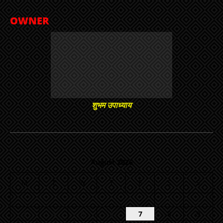
OWNER
शुभम उपाध्याय
August 2026
M
T
W
T
F
S
S
1
2
3
4
5
6
7
8
9