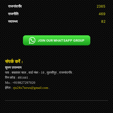
राजनांदगाँव
2365
राजनीति
469
स्वास्थ्य
82
JOIN OUR WHATSAPP GROUP
संपर्क करें :
शुभम उपाध्याय
पता : बख्तावर चाल , वार्ड नंबर - 18 , तुलसीपुर , राजनांदगाँव .
पिन कोड : 491441 .
Mo.: +919827297020
ईमेल :
rjn24x7news@gmail.com
.