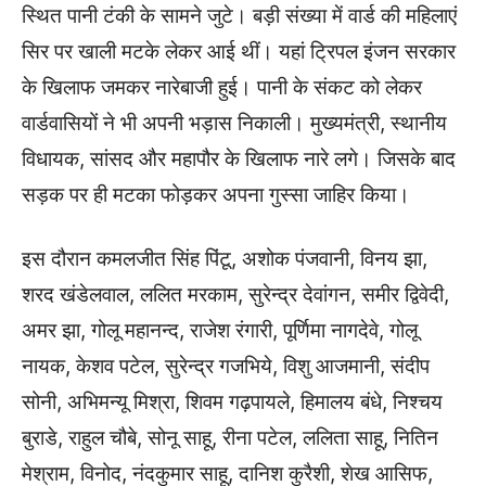
स्थित पानी टंकी के सामने जुटे। बड़ी संख्‍या में वार्ड की महिलाएं
सिर पर खाली मटके लेकर आई थीं। यहां ट्रिपल इंजन सरकार
के खिलाफ जमकर नारेबाजी हुई। पानी के संकट को लेकर
वार्डवासियों ने भी अपनी भड़ास निकाली। मुख्‍यमंत्री, स्‍थानीय
विधायक, सांसद और महापौर के खिलाफ नारे लगे। जिसके बाद
सड़क पर ही मटका फोड़कर अपना गुस्‍सा जाहिर किया।
इस दौरान कमलजीत सिंह पिंटू, अशोक पंजवानी, विनय झा,
शरद खंडेलवाल, ललित मरकाम, सुरेन्द्र देवांगन, समीर द्विवेदी,
अमर झा, गोलू महानन्द, राजेश रंगारी, पूर्णिमा नागदेवे, गोलू
नायक, केशव पटेल, सुरेन्द्र गजभिये, विशु आजमानी, संदीप
सोनी, अभिमन्यू मिश्रा, शिवम गढ़पायले, हिमालय बंधे, निश्‍चय
बुराडे, राहुल चौबे, सोनू साहू, रीना पटेल, ललिता साहू, नितिन
मेश्राम, विनोद, नंदकुमार साहू, दानिश कुरैशी, शेख आसिफ,