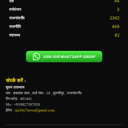
देश
44
मनोरंजन
3
राजनांदगाँव
2362
राजनीति
469
स्वास्थ्य
82
JOIN OUR WHATSAPP GROUP
संपर्क करें :
शुभम उपाध्याय
पता : बख्तावर चाल , वार्ड नंबर - 18 , तुलसीपुर , राजनांदगाँव .
पिन कोड : 491441 .
Mo.: +919827297020
ईमेल :
rjn24x7news@gmail.com
.