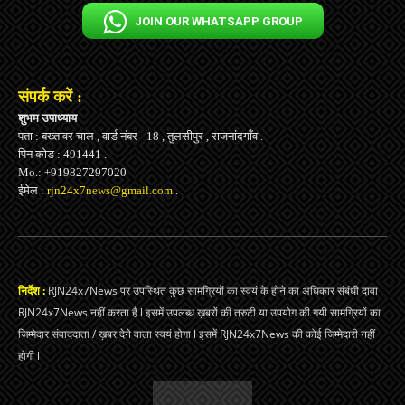
JOIN OUR WHATSAPP GROUP
संपर्क करें :
शुभम उपाध्याय
पता : बख्तावर चाल , वार्ड नंबर - 18 , तुलसीपुर , राजनांदगाँव .
पिन कोड : 491441 .
Mo.: +919827297020
ईमेल :
rjn24x7news@gmail.com
.
निर्देश :
RJN24x7News पर उपस्थित कुछ सामग्रियों का स्वयं के होने का अधिकार संबंधी दावा
RJN24x7News नहीं करता है l इसमें उपलब्ध ख़बरों की त्रुटी या उपयोग की गयी सामग्रियों का
जिम्मेदार संवाददाता / ख़बर देने वाला स्वयं होगा l इसमें RJN24x7News की कोई जिम्मेदारी नहीं
होगी l