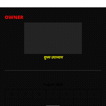
OWNER
शुभम उपाध्याय
August 2026
M
T
W
T
F
S
S
1
2