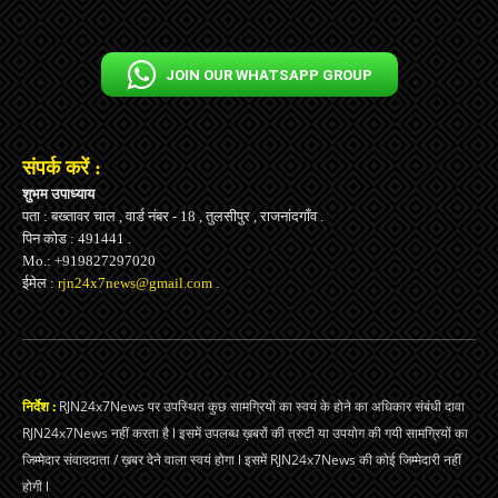
JOIN OUR WHATSAPP GROUP
संपर्क करें :
शुभम उपाध्याय
पता : बख्तावर चाल , वार्ड नंबर - 18 , तुलसीपुर , राजनांदगाँव .
पिन कोड : 491441 .
Mo.: +919827297020
ईमेल :
rjn24x7news@gmail.com
.
निर्देश :
RJN24x7News पर उपस्थित कुछ सामग्रियों का स्वयं के होने का अधिकार संबंधी दावा
RJN24x7News नहीं करता है l इसमें उपलब्ध ख़बरों की त्रुटी या उपयोग की गयी सामग्रियों का
जिम्मेदार संवाददाता / ख़बर देने वाला स्वयं होगा l इसमें RJN24x7News की कोई जिम्मेदारी नहीं
होगी l