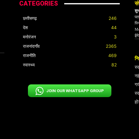
CATEGORIES
सं
शु
पता
छत्तीसगढ़
246
पि
देश
44
Mo
ईम
मनोरंजन
3
राजनांदगाँव
2365
राजनीति
469
निर
स्वास्थ्य
82
स्
नह
गय
JOIN OUR WHATSAPP GROUP
स्
हो