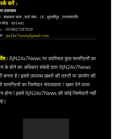
पर्क करें :
भम उपाध्याय
 : बख्तावर चाल , वार्ड नंबर - 18 , तुलसीपुर , राजनांदगाँव .
न कोड : 491441 .
.: +919827297020
ेल :
rjn24x7news@gmail.com
.
्देश :
RJN24x7News पर उपस्थित कुछ सामग्रियों का
वयं के होने का अधिकार संबंधी दावा RJN24x7News
ीं करता है l इसमें उपलब्ध ख़बरों की त्रुटी या उपयोग की
ी सामग्रियों का जिम्मेदार संवाददाता / ख़बर देने वाला
वयं होगा l इसमें RJN24x7News की कोई जिम्मेदारी नहीं
गी l