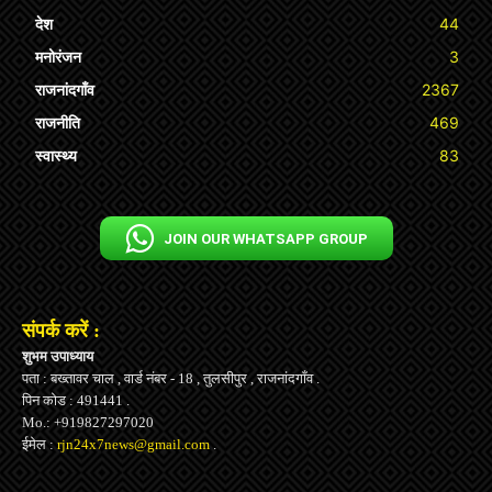
देश
44
मनोरंजन
3
राजनांदगाँव
2367
राजनीति
469
स्वास्थ्य
83
JOIN OUR WHATSAPP GROUP
संपर्क करें :
शुभम उपाध्याय
पता : बख्तावर चाल , वार्ड नंबर - 18 , तुलसीपुर , राजनांदगाँव .
पिन कोड : 491441 .
Mo.: +919827297020
ईमेल :
rjn24x7news@gmail.com
.