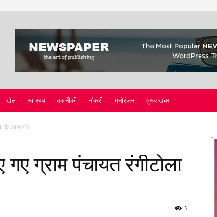
खेल
स्वास्थ्य
तकनीकी
नौकरी
मनोरंजन
मुख्य खबर
ोला के उपसरपंच
 गए ग्राम पंचायत रंगीटोला
3