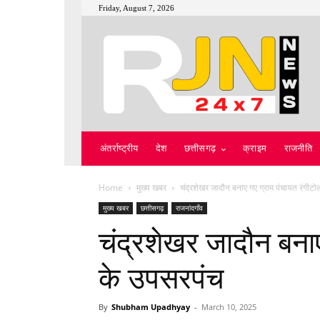
Friday, August 7, 2026
अंतर्राष्ट्रीय
देश
छत्तीसगढ़
क्राइम
राजनीति
Home
मुख्य खबर
चंद्रशेखर जादौन बनाए गए ग्राम पंचायत रंगीट
मुख्य खबर
छत्तीसगढ़
राजनांदगाँव
चंद्रशेखर जादौन बनाए
के उपसरपंच
By
Shubham Upadhyay
-
March 10, 2025