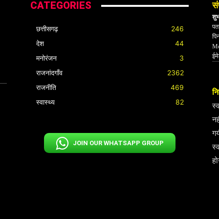
CATEGORIES
सं
शु
पता
छत्तीसगढ़
246
पि
देश
44
Mo
ईम
मनोरंजन
3
राजनांदगाँव
2362
राजनीति
469
निर
स्वास्थ्य
82
स्
नह
गय
JOIN OUR WHATSAPP GROUP
स्
हो