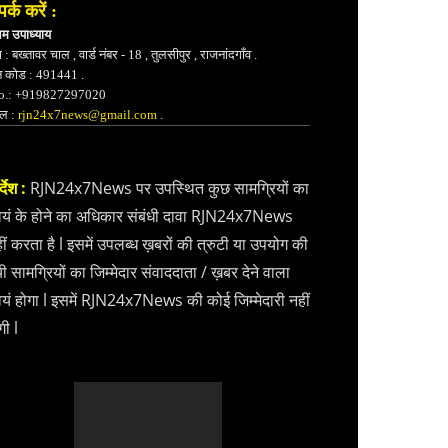
पर्क करें :
भम उपाध्याय
 : बख्तावर चाल , वार्ड नंबर - 18 , तुलसीपुर , राजनांदगाँव .
न कोड : 491441 .
.: +919827297020
ेल :
rjn24x7news@gmail.com
.
्देश :
RJN24x7News पर उपस्थित कुछ सामग्रियों का
वयं के होने का अधिकार संबंधी दावा RJN24x7News
ीं करता है l इसमें उपलब्ध ख़बरों की त्रुटी या उपयोग की
ी सामग्रियों का जिम्मेदार संवाददाता / ख़बर देने वाला
वयं होगा l इसमें RJN24x7News की कोई जिम्मेदारी नहीं
गी l