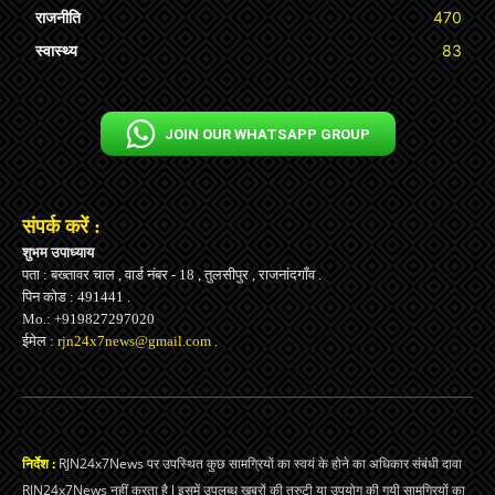
राजनीति
470
स्वास्थ्य
83
JOIN OUR WHATSAPP GROUP
संपर्क करें :
शुभम उपाध्याय
पता : बख्तावर चाल , वार्ड नंबर - 18 , तुलसीपुर , राजनांदगाँव .
पिन कोड : 491441 .
Mo.: +919827297020
ईमेल :
rjn24x7news@gmail.com
.
निर्देश :
RJN24x7News पर उपस्थित कुछ सामग्रियों का स्वयं के होने का अधिकार संबंधी दावा
RJN24x7News नहीं करता है l इसमें उपलब्ध ख़बरों की त्रुटी या उपयोग की गयी सामग्रियों का