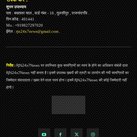
शुभम उपाध्याय
पता : बख्तावर चाल , वार्ड नंबर - 18 , तुलसीपुर , राजनांदगाँव .
पिन कोड : 491441 .
Mo.: +919827297020
ईमेल :
rjn24x7news@gmail.com
.
निर्देश :
RJN24x7News पर उपस्थित कुछ सामग्रियों का स्वयं के होने का अधिकार संबंधी दावा
RJN24x7News नहीं करता है l इसमें उपलब्ध ख़बरों की त्रुटी या उपयोग की गयी सामग्रियों का
जिम्मेदार संवाददाता / ख़बर देने वाला स्वयं होगा l इसमें RJN24x7News की कोई जिम्मेदारी नहीं
होगी l