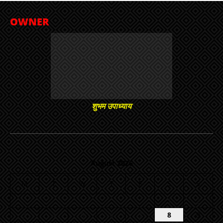
OWNER
शुभम उपाध्याय
August 2026
M
T
W
T
F
S
S
1
2
3
4
5
6
7
8
9