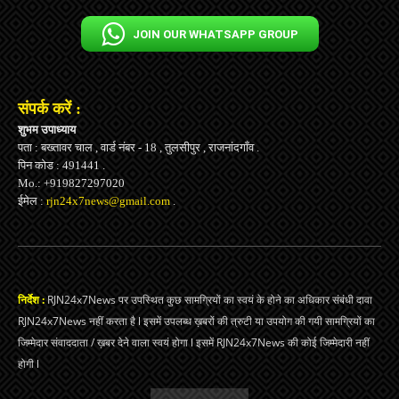
JOIN OUR WHATSAPP GROUP
संपर्क करें :
शुभम उपाध्याय
पता : बख्तावर चाल , वार्ड नंबर - 18 , तुलसीपुर , राजनांदगाँव .
पिन कोड : 491441 .
Mo.: +919827297020
ईमेल :
rjn24x7news@gmail.com
.
निर्देश :
RJN24x7News पर उपस्थित कुछ सामग्रियों का स्वयं के होने का अधिकार संबंधी दावा
RJN24x7News नहीं करता है l इसमें उपलब्ध ख़बरों की त्रुटी या उपयोग की गयी सामग्रियों का
जिम्मेदार संवाददाता / ख़बर देने वाला स्वयं होगा l इसमें RJN24x7News की कोई जिम्मेदारी नहीं
होगी l